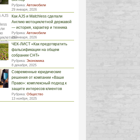
Рубрика:
Автомобили
29 января, 2026
Как AJS и Matchless сделали
Англию мотоциклетной державой
— история, характер и техника
Рубрика:
Автомобили
29 января, 2026
ЧЕК-ЛИСТ «Как предотвратить
фальсификации на общем
собрании СНТ»
Рубрика:
Экономика
8 декабря, 2025
Современные юридические
решения от компании «Ваше
Право»: комплексный подход к
защите интересов клиентов
Рубрика:
Общество
13 ноября, 2025