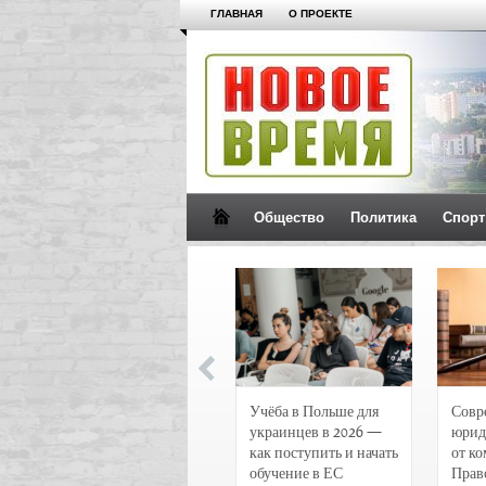
ГЛАВНАЯ
О ПРОЕКТЕ
Общество
Политика
Спорт
Новости и
Учёба в Польше для
Совр
чрезвычайные
украинцев в 2026 —
юрид
происшествия в
как поступить и начать
от к
Воронеже
обучение в ЕС
Прав