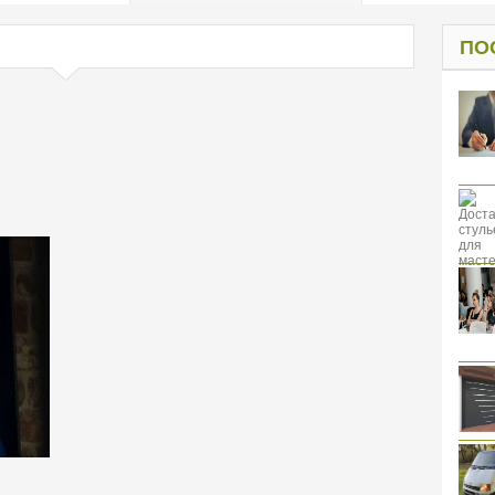
од к защите
ресов клиентов
ПО