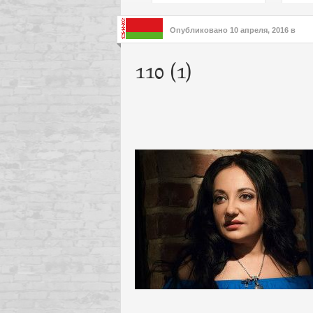
подх
инте
Опубликовано
10 апреля, 2016
в
110 (1)