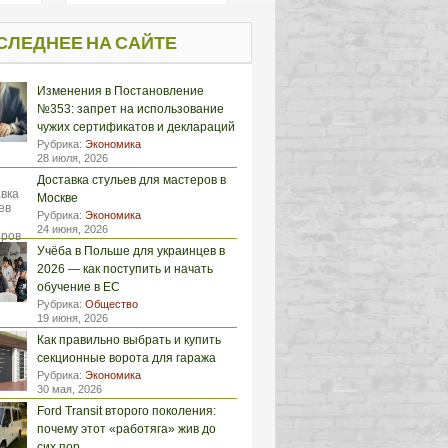
СЛЕДНЕЕ НА САЙТЕ
Изменения в Постановление
№353: запрет на использование
чужих сертификатов и деклараций
Рубрика:
Экономика
28 июля, 2026
Доставка стульев для мастеров в
Москве
Рубрика:
Экономика
24 июня, 2026
Учёба в Польше для украинцев в
2026 — как поступить и начать
обучение в ЕС
Рубрика:
Общество
19 июня, 2026
Как правильно выбрать и купить
секционные ворота для гаража
Рубрика:
Экономика
30 мая, 2026
Ford Transit второго поколения:
почему этот «работяга» жив до
сих пор