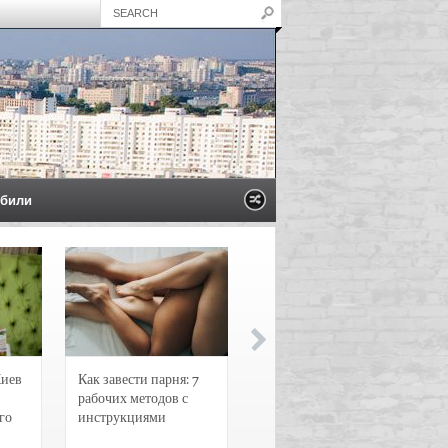
били
Киев
Как завести парня: 7
Новости и
рабочих методов с
чрезвычайные
го
инструкциями
происшествия в
Воронеже