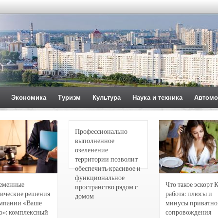
Экономика
Туризм
Культура
Наука и техника
Автомо
Профессионально
выполненное
озеленение
территории позволит
обеспечить красивое и
функциональное
еменные
Что такое эскорт 
пространство рядом с
ические решения
работа: плюсы и
домом
омпании «Ваше
минусы приватно
о»: комплексный
сопровождения