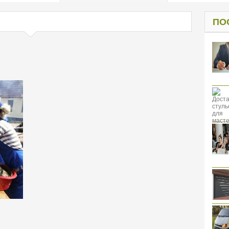
од к защите
ресов клиентов
ПО