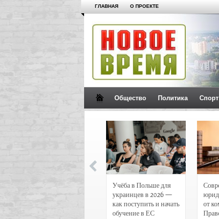
ГЛАВНАЯ
О ПРОЕКТЕ
Общество
Политика
Спорт
Новости и
Учёба в Польше для
Совр
чрезвычайные
украинцев в 2026 —
юрид
происшествия в
как поступить и начать
от к
Воронеже
обучение в ЕС
Прав