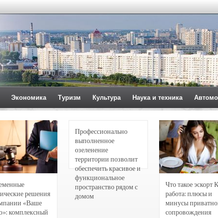
Экономика
Туризм
Культура
Наука и техника
Автомо
Профессионально
выполненное
озеленение
территории позволит
обеспечить красивое и
функциональное
еменные
Что такое эскорт 
пространство рядом с
ические решения
работа: плюсы и
домом
омпании «Ваше
минусы приватно
о»: комплексный
сопровождения