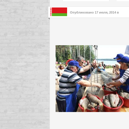
подх
инте
Опубликовано
17 июля, 2014
в