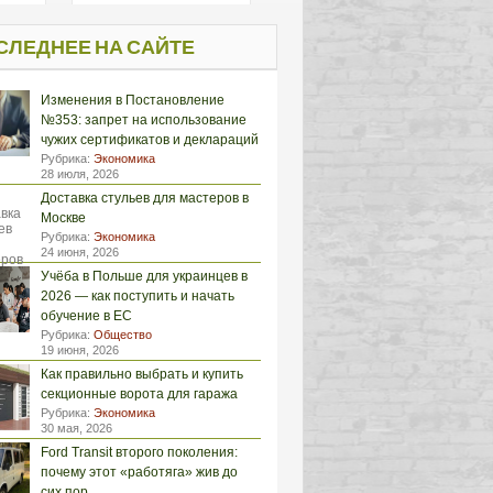
СЛЕДНЕЕ НА САЙТЕ
Изменения в Постановление
№353: запрет на использование
чужих сертификатов и деклараций
Рубрика:
Экономика
28 июля, 2026
Доставка стульев для мастеров в
Москве
Рубрика:
Экономика
24 июня, 2026
Учёба в Польше для украинцев в
2026 — как поступить и начать
обучение в ЕС
Рубрика:
Общество
19 июня, 2026
Как правильно выбрать и купить
секционные ворота для гаража
Рубрика:
Экономика
30 мая, 2026
Ford Transit второго поколения:
почему этот «работяга» жив до
сих пор