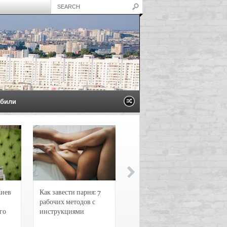
били
Киев
Как завести парня: 7
Новости и
рабочих методов с
чрезвычайные
го
инструкциями
происшествия в
Воронеже