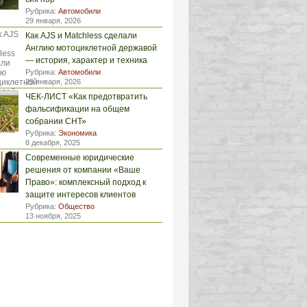
Рубрика:
Автомобили
29 января, 2026
Как AJS и Matchless сделали
Англию мотоциклетной державой
— история, характер и техника
Рубрика:
Автомобили
29 января, 2026
ЧЕК-ЛИСТ «Как предотвратить
фальсификации на общем
собрании СНТ»
Рубрика:
Экономика
8 декабря, 2025
Современные юридические
решения от компании «Ваше
Право»: комплексный подход к
защите интересов клиентов
Рубрика:
Общество
13 ноября, 2025