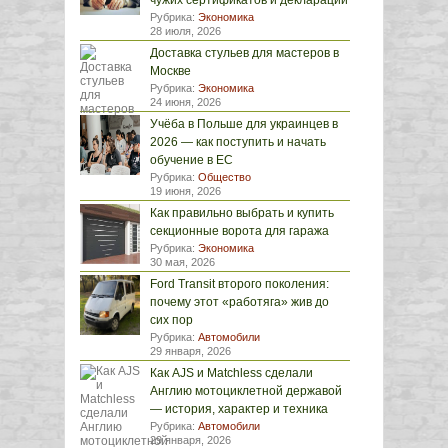
чужих сертификатов и деклараций
Рубрика:
Экономика
28 июля, 2026
Доставка стульев для мастеров в
Москве
Рубрика:
Экономика
24 июня, 2026
Учёба в Польше для украинцев в
2026 — как поступить и начать
обучение в ЕС
Рубрика:
Общество
19 июня, 2026
Как правильно выбрать и купить
секционные ворота для гаража
Рубрика:
Экономика
30 мая, 2026
Ford Transit второго поколения:
почему этот «работяга» жив до
сих пор
Рубрика:
Автомобили
29 января, 2026
Как AJS и Matchless сделали
Англию мотоциклетной державой
— история, характер и техника
Рубрика:
Автомобили
29 января, 2026