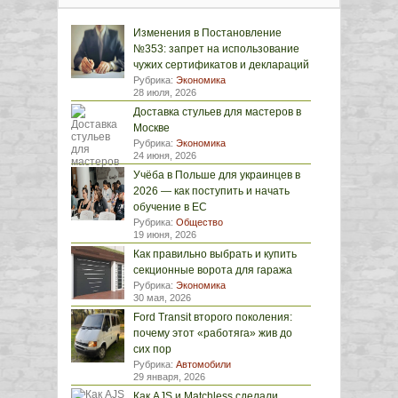
Изменения в Постановление
№353: запрет на использование
чужих сертификатов и деклараций
Рубрика:
Экономика
28 июля, 2026
Доставка стульев для мастеров в
Москве
Рубрика:
Экономика
24 июня, 2026
Учёба в Польше для украинцев в
2026 — как поступить и начать
обучение в ЕС
Рубрика:
Общество
19 июня, 2026
Как правильно выбрать и купить
секционные ворота для гаража
Рубрика:
Экономика
30 мая, 2026
Ford Transit второго поколения:
почему этот «работяга» жив до
сих пор
Рубрика:
Автомобили
29 января, 2026
Как AJS и Matchless сделали