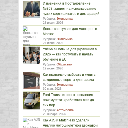
Изменения в Постановление
№353: запрет на использование
чужих сертификатов и деклараций
Рубрика:
Экономика
28 июля, 2026
Доставка стульев для мастеров в
Москве
Рубрика:
Экономика
24 июня, 2026
Учёба в Польше для украинцев в
2026 — как поступить и начать
обучение в ЕС
Рубрика:
Общество
19 июня, 2026
Как правильно выбрать и купить
секционные ворота для гаража
Рубрика:
Экономика
30 мая, 2026
Ford Transit второго поколения:
почему этот «работяга» жив до
сих пор
Рубрика:
Автомобили
29 января, 2026
Как AJS и Matchless сделали
Англию мотоциклетной державой