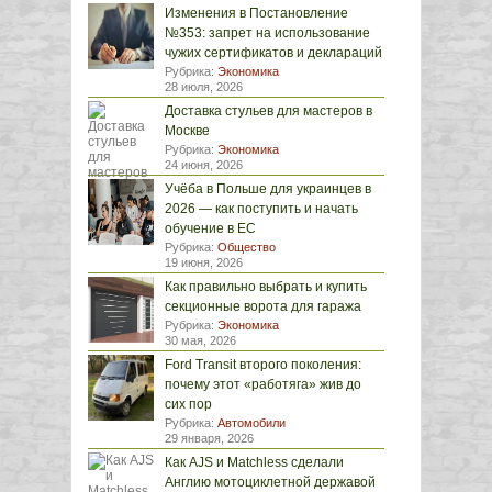
Изменения в Постановление
№353: запрет на использование
чужих сертификатов и деклараций
Рубрика:
Экономика
28 июля, 2026
Доставка стульев для мастеров в
Москве
Рубрика:
Экономика
24 июня, 2026
Учёба в Польше для украинцев в
2026 — как поступить и начать
обучение в ЕС
Рубрика:
Общество
19 июня, 2026
Как правильно выбрать и купить
секционные ворота для гаража
Рубрика:
Экономика
30 мая, 2026
Ford Transit второго поколения:
почему этот «работяга» жив до
сих пор
Рубрика:
Автомобили
29 января, 2026
Как AJS и Matchless сделали
Англию мотоциклетной державой