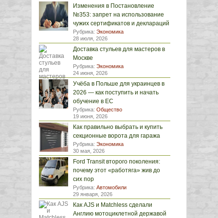
Изменения в Постановление
№353: запрет на использование
чужих сертификатов и деклараций
Рубрика:
Экономика
28 июля, 2026
Доставка стульев для мастеров в
Москве
Рубрика:
Экономика
24 июня, 2026
Учёба в Польше для украинцев в
2026 — как поступить и начать
обучение в ЕС
Рубрика:
Общество
19 июня, 2026
Как правильно выбрать и купить
секционные ворота для гаража
Рубрика:
Экономика
30 мая, 2026
Ford Transit второго поколения:
почему этот «работяга» жив до
сих пор
Рубрика:
Автомобили
29 января, 2026
Как AJS и Matchless сделали
Англию мотоциклетной державой