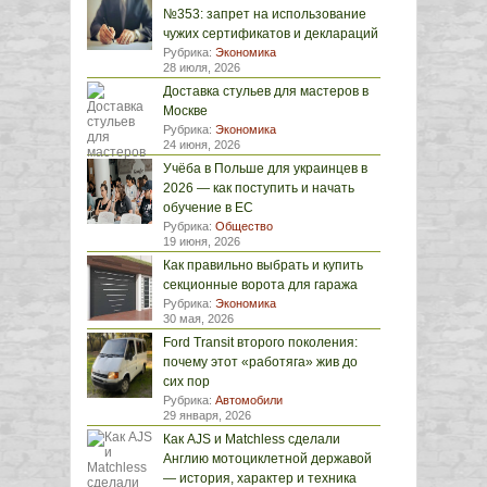
№353: запрет на использование
чужих сертификатов и деклараций
Рубрика:
Экономика
28 июля, 2026
Доставка стульев для мастеров в
Москве
Рубрика:
Экономика
24 июня, 2026
Учёба в Польше для украинцев в
2026 — как поступить и начать
обучение в ЕС
Рубрика:
Общество
19 июня, 2026
Как правильно выбрать и купить
секционные ворота для гаража
Рубрика:
Экономика
30 мая, 2026
Ford Transit второго поколения:
почему этот «работяга» жив до
сих пор
Рубрика:
Автомобили
29 января, 2026
Как AJS и Matchless сделали
Англию мотоциклетной державой
— история, характер и техника