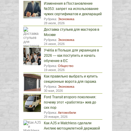
Изменения в Постановление
№353: запрет на использование
чужих сертификатов и деклараций
Рубрика:
Экономика
28 июля, 2026
Доставка стульев для мастеров в
Москве
Рубрика:
Экономика
24 июня, 2026
Учёба в Польше для украинцев в
2026 — как поступить и начать
обучение в ЕС
Рубрика:
Общество
19 июня, 2026
Как правильно выбрать и купить
секционные ворота для гаража
Рубрика:
Экономика
30 мая, 2026
Ford Transit второго поколения:
почему этот «работяга» жив до
сих пор
Рубрика:
Автомобили
29 января, 2026
Как AJS и Matchless сделали
Англию мотоциклетной державой