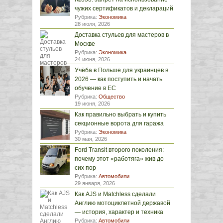
чужих сертификатов и деклараций
Рубрика:
Экономика
28 июля, 2026
Доставка стульев для мастеров в
Москве
Рубрика:
Экономика
24 июня, 2026
Учёба в Польше для украинцев в
2026 — как поступить и начать
обучение в ЕС
Рубрика:
Общество
19 июня, 2026
Как правильно выбрать и купить
секционные ворота для гаража
Рубрика:
Экономика
30 мая, 2026
Ford Transit второго поколения:
почему этот «работяга» жив до
сих пор
Рубрика:
Автомобили
29 января, 2026
Как AJS и Matchless сделали
Англию мотоциклетной державой
— история, характер и техника
Рубрика:
Автомобили