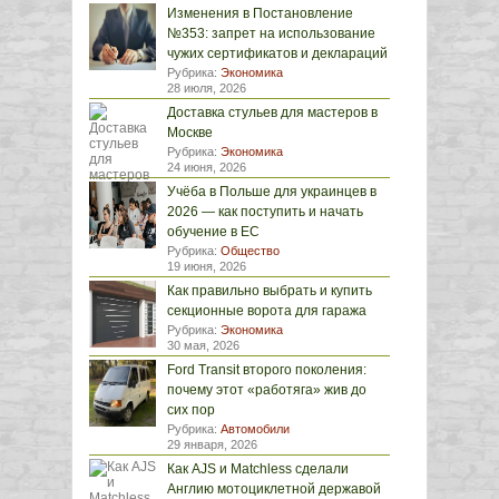
Изменения в Постановление
№353: запрет на использование
чужих сертификатов и деклараций
Рубрика:
Экономика
28 июля, 2026
Доставка стульев для мастеров в
Москве
Рубрика:
Экономика
24 июня, 2026
Учёба в Польше для украинцев в
2026 — как поступить и начать
обучение в ЕС
Рубрика:
Общество
19 июня, 2026
Как правильно выбрать и купить
секционные ворота для гаража
Рубрика:
Экономика
30 мая, 2026
Ford Transit второго поколения:
почему этот «работяга» жив до
сих пор
Рубрика:
Автомобили
29 января, 2026
Как AJS и Matchless сделали
Англию мотоциклетной державой