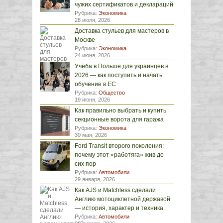
чужих сертификатов и деклараций
Рубрика:
Экономика
28 июля, 2026
Доставка стульев для мастеров в
Москве
Рубрика:
Экономика
24 июня, 2026
Учёба в Польше для украинцев в
2026 — как поступить и начать
обучение в ЕС
Рубрика:
Общество
19 июня, 2026
Как правильно выбрать и купить
секционные ворота для гаража
Рубрика:
Экономика
30 мая, 2026
Ford Transit второго поколения:
почему этот «работяга» жив до
сих пор
Рубрика:
Автомобили
29 января, 2026
Как AJS и Matchless сделали
Англию мотоциклетной державой
— история, характер и техника
Рубрика:
Автомобили