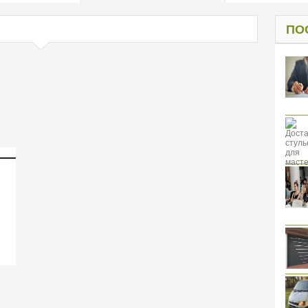
од к защите
ресов клиентов
ПО