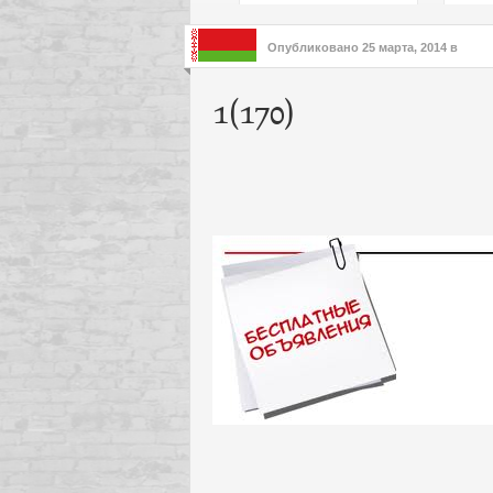
подх
инте
Опубликовано
25 марта, 2014
в
1(170)