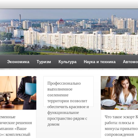
Экономика
Туризм
Культура
Наука и техника
Автомо
Профессионально
выполненное
озеленение
территории позволит
обеспечить красивое и
функциональное
еменные
Что такое эскорт 
пространство рядом с
ические решения
работа: плюсы и
домом
омпании «Ваше
минусы приватно
о»: комплексный
сопровождения