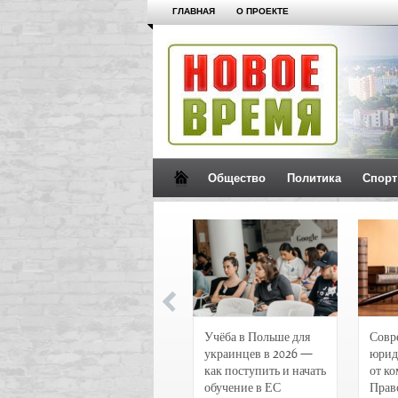
ГЛАВНАЯ
О ПРОЕКТЕ
Общество
Политика
Спорт
Новости и
Учёба в Польше для
Совр
чрезвычайные
украинцев в 2026 —
юрид
происшествия в
как поступить и начать
от к
Воронеже
обучение в ЕС
Прав