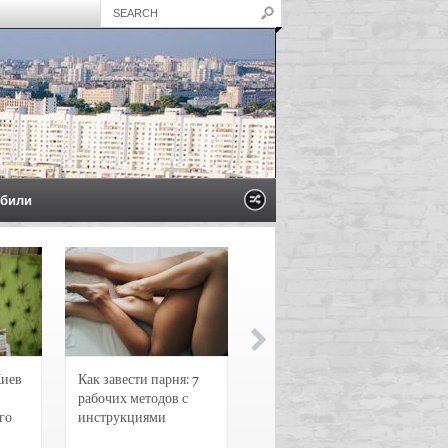
били
Киев
Как завести парня: 7
Новости и
рабочих методов с
чрезвычайные
го
инструкциями
происшествия в
Воронеже