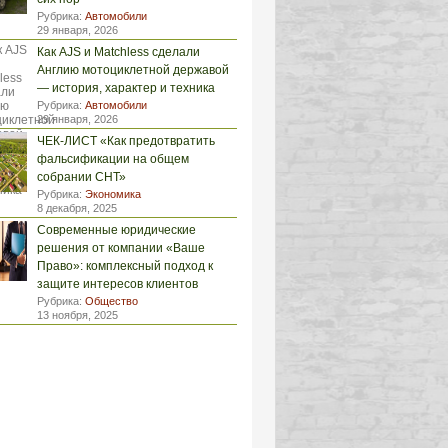
Рубрика:
Автомобили
29 января, 2026
Как AJS и Matchless сделали
Англию мотоциклетной державой
— история, характер и техника
Рубрика:
Автомобили
29 января, 2026
ЧЕК-ЛИСТ «Как предотвратить
фальсификации на общем
собрании СНТ»
Рубрика:
Экономика
8 декабря, 2025
Современные юридические
решения от компании «Ваше
Право»: комплексный подход к
защите интересов клиентов
Рубрика:
Общество
13 ноября, 2025