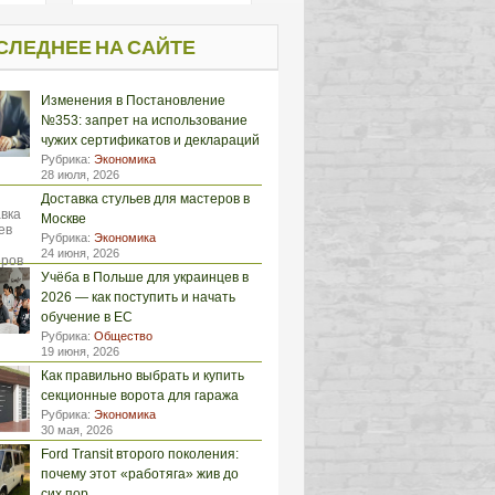
СЛЕДНЕЕ НА САЙТЕ
Изменения в Постановление
№353: запрет на использование
чужих сертификатов и деклараций
Рубрика:
Экономика
28 июля, 2026
Доставка стульев для мастеров в
Москве
Рубрика:
Экономика
24 июня, 2026
Учёба в Польше для украинцев в
2026 — как поступить и начать
обучение в ЕС
Рубрика:
Общество
19 июня, 2026
Как правильно выбрать и купить
секционные ворота для гаража
Рубрика:
Экономика
30 мая, 2026
Ford Transit второго поколения:
почему этот «работяга» жив до
сих пор