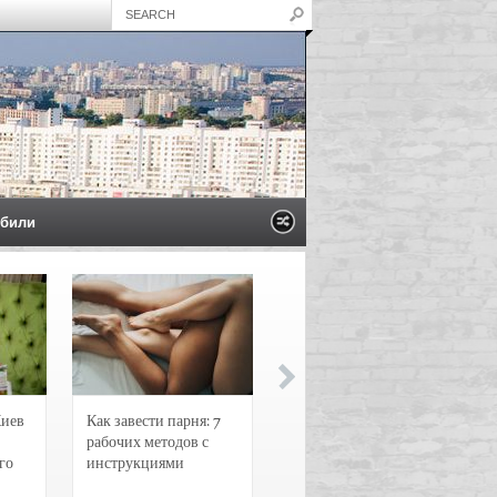
били
Киев
Как завести парня: 7
Новости и
рабочих методов с
чрезвычайные
го
инструкциями
происшествия в
Воронеже