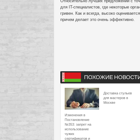
Относительно лучших предложений с точ
для IT-специалистов, где некоторые орга
гривен. Как и всегда, высоко оцениваетс
причем делает это очень эффективно.
ПОХОЖИЕ НОВОСТ
Доставка стульев
для мастеров в
Москве
Изменения в
Постановление
№353: запрет на
использование
чужих
сертификатов и