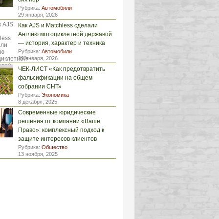
Рубрика:
Автомобили
29 января, 2026
Как AJS и Matchless сделали
Англию мотоциклетной державой
— история, характер и техника
Рубрика:
Автомобили
29 января, 2026
ЧЕК-ЛИСТ «Как предотвратить
фальсификации на общем
собрании СНТ»
Рубрика:
Экономика
8 декабря, 2025
Современные юридические
решения от компании «Ваше
Право»: комплексный подход к
защите интересов клиентов
Рубрика:
Общество
13 ноября, 2025