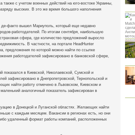
 а также с учетом военных действий на юго-востоке Украины,
разряду высоких. В это же время большого наполнения
да де-факто вышел Мариуполь, который еще недавно
ородов-работодателей. По итогам сентября, наибольшую
 страховая сфера, где количество предложений выросло
 недвижимость. В частности, на портале HeadHunter
а, предложения по которой можно найти по ссылке
дложения работодателей зафиксировано в банковской сфере,
й показался в Киевской, Николаевской, Сумской и
елей зафиксировано в Днепропетровской, Тернопольской и
ющих найти работу отмечено в Львовском, Киевском и
 маленький аналогичный показатель зафиксирован в
уацию в Донецкой и Луганской областях. Желающих найти
еньше с каждым месяцем. Вакансии в регионах есть, но они
либо удаленный формат работы компаний, расположенных