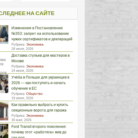
СЛЕДНЕЕ НА САЙТЕ
Изменения в Постановление
№353: запрет на использование
чужих сертификатов и деклараций
Рубрика:
Экономика
28 июля, 2026
Доставка стульев для мастеров в
Москве
Рубрика:
Экономика
24 июня, 2026
Учёба в Польше для украинцев в
2026 — как поступить и начать
обучение в ЕС
Рубрика:
Общество
19 июня, 2026
Как правильно выбрать и купить
секционные ворота для гаража
Рубрика:
Экономика
30 мая, 2026
Ford Transit второго поколения:
почему этот «работяга» жив до
сих пор