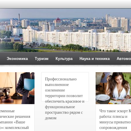
Экономика
Туризм
Культура
Наука и техника
Автомо
Профессионально
выполненное
озеленение
территории позволит
обеспечить красивое и
функциональное
еменные
Что такое эскорт 
пространство рядом с
ические решения
работа: плюсы и
домом
омпании «Ваше
минусы приватно
о»: комплексный
сопровождения