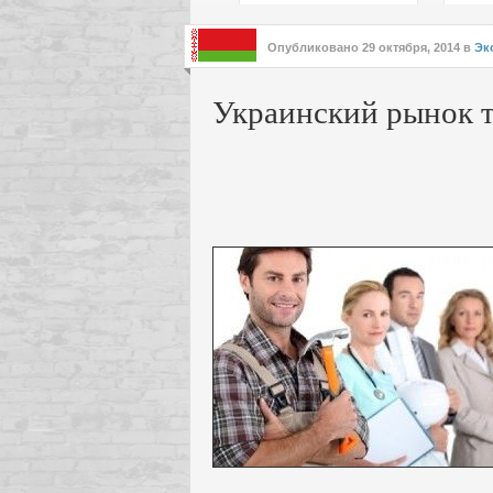
подх
инте
Опубликовано
29 октября, 2014
в
Эк
Украинский рынок т