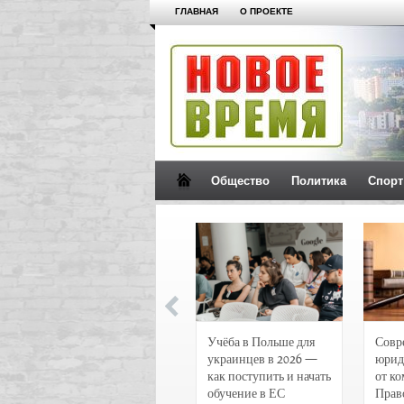
ГЛАВНАЯ
О ПРОЕКТЕ
Общество
Политика
Спорт
Новости и
Учёба в Польше для
Совр
чрезвычайные
украинцев в 2026 —
юрид
происшествия в
как поступить и начать
от к
Воронеже
обучение в ЕС
Прав