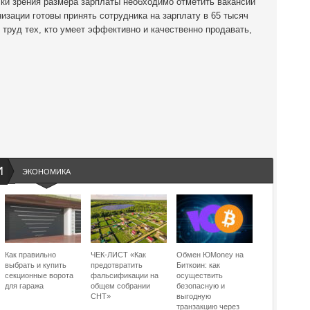
ки зрения размера зарплаты необходимо отметить вакансии
низации готовы принять сотрудника на зарплату в 65 тысяч
я труд тех, кто умеет эффективно и качественно продавать,
И
ЭКОНОМИКА
Как правильно
ЧЕК-ЛИСТ «Как
Обмен ЮMoney на
выбрать и купить
предотвратить
Биткоин: как
секционные ворота
фальсификации на
осуществить
для гаража
общем собрании
безопасную и
СНТ»
выгодную
транзакцию через