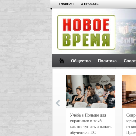
ГЛАВНАЯ
О ПРОЕКТЕ
Общество
Политика
Спорт
Новости и
Учёба в Польше для
Совр
чрезвычайные
украинцев в 2026 —
юрид
происшествия в
как поступить и начать
от к
Воронеже
обучение в ЕС
Прав