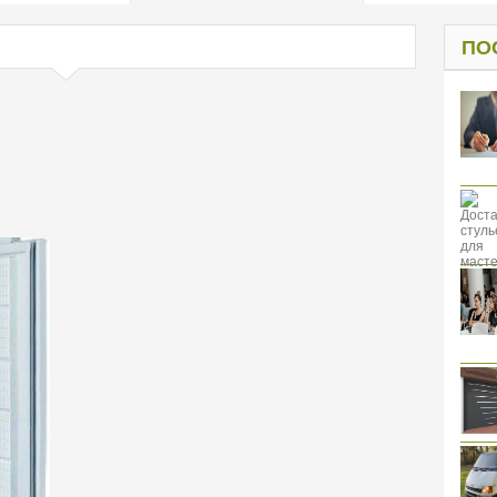
од к защите
ресов клиентов
ПО