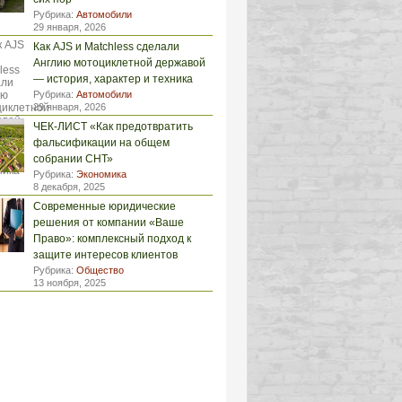
Рубрика:
Автомобили
29 января, 2026
Как AJS и Matchless сделали
Англию мотоциклетной державой
— история, характер и техника
Рубрика:
Автомобили
29 января, 2026
ЧЕК-ЛИСТ «Как предотвратить
фальсификации на общем
собрании СНТ»
Рубрика:
Экономика
8 декабря, 2025
Современные юридические
решения от компании «Ваше
Право»: комплексный подход к
защите интересов клиентов
Рубрика:
Общество
13 ноября, 2025