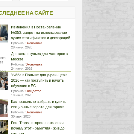
СЛЕДНЕЕ НА САЙТЕ
Изменения в Постановление
№353: запрет на использование
чужих сертификатов и деклараций
Рубрика:
Экономика
28 июля, 2026
Доставка стульев для мастеров в
Москве
Рубрика:
Экономика
24 июня, 2026
Учёба в Польше для украинцев в
2026 — как поступить и начать
обучение в ЕС
Рубрика:
Общество
19 июня, 2026
Как правильно выбрать и купить
секционные ворота для гаража
Рубрика:
Экономика
30 мая, 2026
Ford Transit второго поколения:
почему этот «работяга» жив до
сих пор