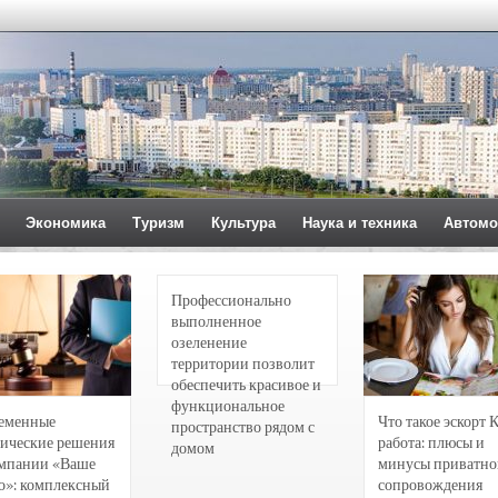
Экономика
Туризм
Культура
Наука и техника
Автомо
Профессионально
выполненное
озеленение
территории позволит
обеспечить красивое и
функциональное
еменные
Что такое эскорт 
пространство рядом с
ические решения
работа: плюсы и
домом
омпании «Ваше
минусы приватно
о»: комплексный
сопровождения