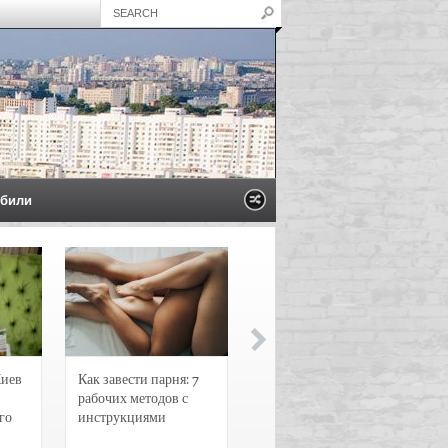
били
Киев
Как завести парня: 7
Новости и
рабочих методов с
чрезвычайные
го
инструкциями
происшествия в
Воронеже