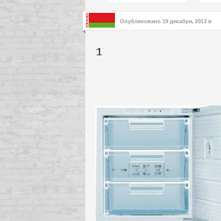
подх
инте
Опубликовано
19 декабря, 2013
в
1