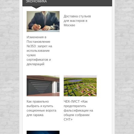
ЭКОНОМИКА
Доставка стульев
для мастеров в
Москве
Изменения в
Постановление
№353: запрет на
использование
чужих
сертификатов и
деклараций
Как правильно
ЧЕК-ЛИСТ «Как
выбрать и купить
предотвратить
секционные ворота
фальсификации на
для гаража
общем собрании
СНТ»