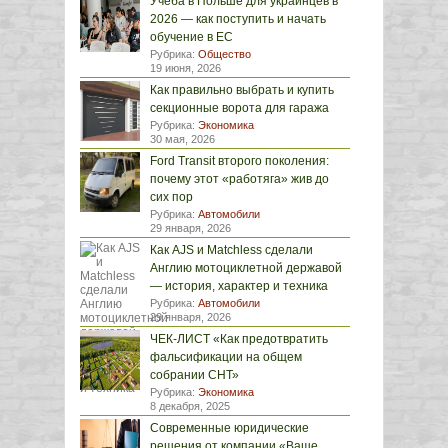
Учёба в Польше для украинцев в
2026 — как поступить и начать
обучение в ЕС
Рубрика:
Общество
19 июня, 2026
Как правильно выбрать и купить
секционные ворота для гаража
Рубрика:
Экономика
30 мая, 2026
Ford Transit второго поколения:
почему этот «работяга» жив до
сих пор
Рубрика:
Автомобили
29 января, 2026
Как AJS и Matchless сделали
Англию мотоциклетной державой
— история, характер и техника
Рубрика:
Автомобили
29 января, 2026
ЧЕК-ЛИСТ «Как предотвратить
фальсификации на общем
собрании СНТ»
Рубрика:
Экономика
8 декабря, 2025
Современные юридические
решения от компании «Ваше