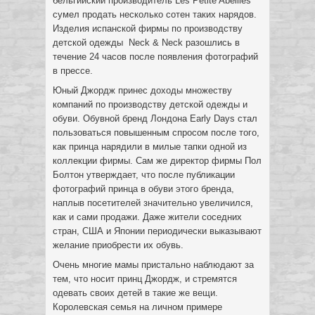
бельгийский производитель Les Petite Abeilles
сумел продать несколько сотен таких нарядов.
Изделия испанской фирмы по производству
детской одежды Neck & Neck разошлись в
течение 24 часов после появления фотографий
в прессе.
Юный Джордж принес доходы множеству
компаний по производству детской одежды и
обуви. Обувной бренд Лондона Early Days стал
пользоваться повышенным спросом после того,
как принца нарядили в милые тапки одной из
коллекции фирмы. Сам же директор фирмы Пол
Болтон утверждает, что после публикации
фотографий принца в обуви этого бренда,
наплыв посетителей значительно увеличился,
как и сами продажи. Даже жители соседних
стран, США и Японии периодически выказывают
желание приобрести их обувь.
Очень многие мамы пристально наблюдают за
тем, что носит принц Джордж, и стремятся
одевать своих детей в такие же вещи.
Королевская семья на личном примере