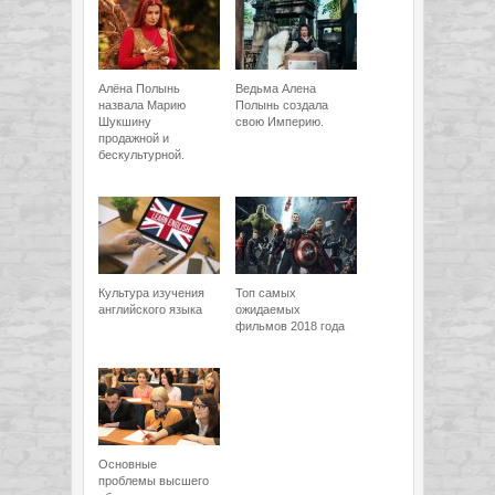
Алёна Полынь
Ведьма Алена
назвала Марию
Полынь создала
Шукшину
свою Империю.
продажной и
бескультурной.
Культура изучения
Топ самых
английского языка
ожидаемых
фильмов 2018 года
Основные
проблемы высшего