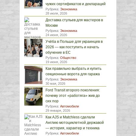
чужих сертификатов и деклараций
Рубрика:
Экономика
28 июля, 2026
Доставка стульев для мастеров в
Москве
Рубрика:
Экономика
24 июня, 2026
Учёба в Польше для украинцев в
2026 — как поступить и начать
обучение в ЕС
Рубрика:
Общество
19 июня, 2026
Как правильно выбрать и купить
секционные ворота для гаража
Рубрика:
Экономика
30 мая, 2026
Ford Transit второго поколения:
почему этот «работяга» жив до
сих пор
Рубрика:
Автомобили
29 января, 2026
Как AJS и Matchless сделали
Англию мотоциклетной державой
— история, характер и техника
Рубрика:
Автомобили