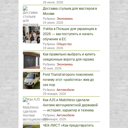
28 июля, 2026
Доставка стульев для мастеров в
Москве
Рубрика:
Экономика
24 июня, 2026
Учёба в Польше для украинцев в
2026 — как поступить и начать
обучение в ЕС
Рубрика:
Общество
19 июня, 2026
Как правильно выбрать и купить
секционные ворота для гаража
Рубрика:
Экономика
30 мая, 2026
Ford Transit второго поколения:
почему этот «работяга» жив до
сих пор
Рубрика:
Автомобили
29 января, 2026
Как AJS и Matchless сделали
Англию мотоциклетной державой
— история, характер и техника
Рубрика:
Автомобили
29 января, 2026
ЧЕК-ЛИСТ «Как предотвратить