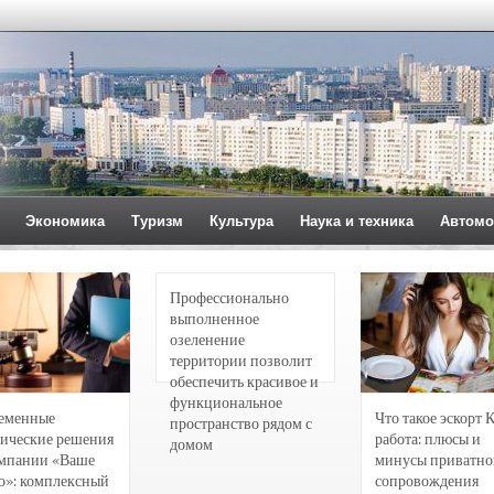
Экономика
Туризм
Культура
Наука и техника
Автомо
Профессионально
выполненное
озеленение
территории позволит
обеспечить красивое и
функциональное
еменные
Что такое эскорт 
пространство рядом с
ические решения
работа: плюсы и
домом
омпании «Ваше
минусы приватно
о»: комплексный
сопровождения