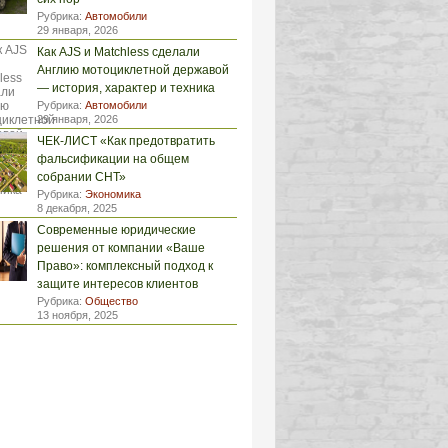
Рубрика:
Автомобили
29 января, 2026
Как AJS и Matchless сделали
Англию мотоциклетной державой
— история, характер и техника
Рубрика:
Автомобили
29 января, 2026
ЧЕК-ЛИСТ «Как предотвратить
фальсификации на общем
собрании СНТ»
Рубрика:
Экономика
8 декабря, 2025
Современные юридические
решения от компании «Ваше
Право»: комплексный подход к
защите интересов клиентов
Рубрика:
Общество
13 ноября, 2025