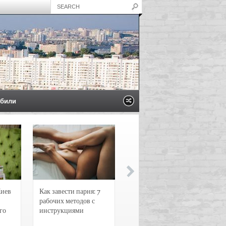
били
Киев
Как завести парня: 7
Новости и
рабочих методов с
чрезвычайные
го
инструкциями
происшествия в
Воронеже