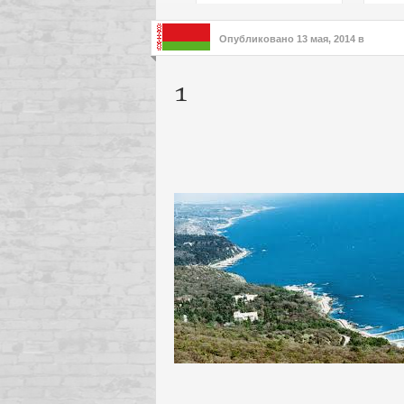
подх
инте
Опубликовано
13 мая, 2014
в
1