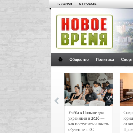
ГЛАВНАЯ
О ПРОЕКТЕ
Общество
Политика
Спорт
Новости и
Учёба в Польше для
Совр
чрезвычайные
украинцев в 2026 —
юрид
происшествия в
как поступить и начать
от к
Воронеже
обучение в ЕС
Прав