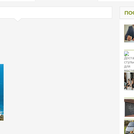
од к защите
ресов клиентов
ПО