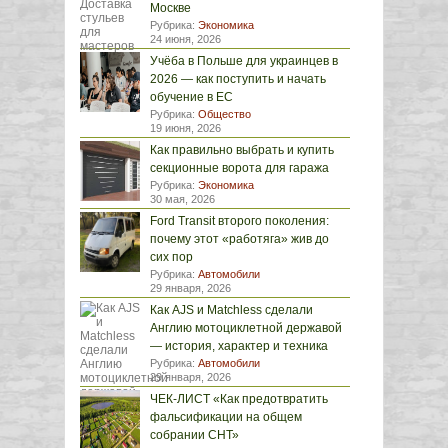
Москве
Рубрика:
Экономика
24 июня, 2026
Учёба в Польше для украинцев в
2026 — как поступить и начать
обучение в ЕС
Рубрика:
Общество
19 июня, 2026
Как правильно выбрать и купить
секционные ворота для гаража
Рубрика:
Экономика
30 мая, 2026
Ford Transit второго поколения:
почему этот «работяга» жив до
сих пор
Рубрика:
Автомобили
29 января, 2026
Как AJS и Matchless сделали
Англию мотоциклетной державой
— история, характер и техника
Рубрика:
Автомобили
29 января, 2026
ЧЕК-ЛИСТ «Как предотвратить
фальсификации на общем
собрании СНТ»