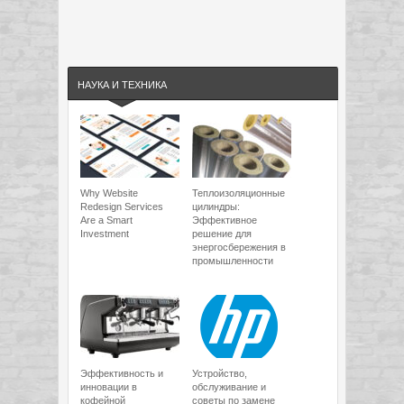
НАУКА И ТЕХНИКА
Why Website
Теплоизоляционные
Redesign Services
цилиндры:
Are a Smart
Эффективное
Investment
решение для
энергосбережения в
промышленности
Эффективность и
Устройство,
инновации в
обслуживание и
кофейной
советы по замене