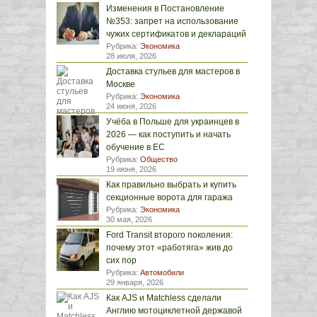
Изменения в Постановление
№353: запрет на использование
чужих сертификатов и деклараций
Рубрика:
Экономика
28 июля, 2026
Доставка стульев для мастеров в
Москве
Рубрика:
Экономика
24 июня, 2026
Учёба в Польше для украинцев в
2026 — как поступить и начать
обучение в ЕС
Рубрика:
Общество
19 июня, 2026
Как правильно выбрать и купить
секционные ворота для гаража
Рубрика:
Экономика
30 мая, 2026
Ford Transit второго поколения:
почему этот «работяга» жив до
сих пор
Рубрика:
Автомобили
29 января, 2026
Как AJS и Matchless сделали
Англию мотоциклетной державой