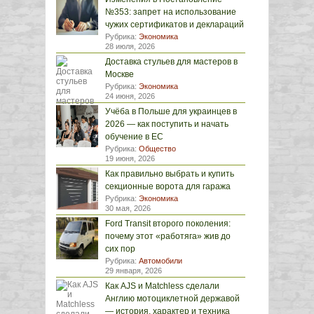
№353: запрет на использование
чужих сертификатов и деклараций
Рубрика:
Экономика
28 июля, 2026
Доставка стульев для мастеров в
Москве
Рубрика:
Экономика
24 июня, 2026
Учёба в Польше для украинцев в
2026 — как поступить и начать
обучение в ЕС
Рубрика:
Общество
19 июня, 2026
Как правильно выбрать и купить
секционные ворота для гаража
Рубрика:
Экономика
30 мая, 2026
Ford Transit второго поколения:
почему этот «работяга» жив до
сих пор
Рубрика:
Автомобили
29 января, 2026
Как AJS и Matchless сделали
Англию мотоциклетной державой
— история, характер и техника