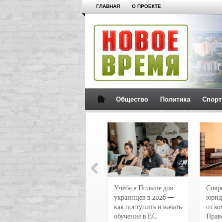
ГЛАВНАЯ
О ПРОЕКТЕ
Общество
Политика
Спорт
Новости и
Учёба в Польше для
Совр
чрезвычайные
украинцев в 2026 —
юрид
происшествия в
как поступить и начать
от к
Воронеже
обучение в ЕС
Прав