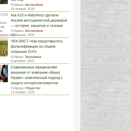
Рубрика:
Автомобили
29 января, 2026
Как AJS и Matchless сделали
Англию мотоциклетной державой
— история, характер и техника
Рубрика:
Автомобили
29 января, 2026
ЧЕК-ЛИСТ «Как предотвратить
фальсификации на общем
собрании СНТ»
Рубрика:
Экономика
8 декабря, 2025
Современные юридические
решения от компании «Ваше
Право»: комплексный подход к
защите интересов клиентов
Рубрика:
Общество
13 ноября, 2025