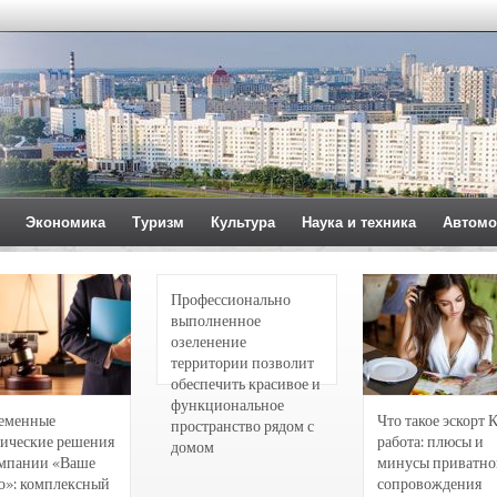
Экономика
Туризм
Культура
Наука и техника
Автомо
Профессионально
выполненное
озеленение
территории позволит
обеспечить красивое и
функциональное
еменные
Что такое эскорт 
пространство рядом с
ические решения
работа: плюсы и
домом
омпании «Ваше
минусы приватно
о»: комплексный
сопровождения