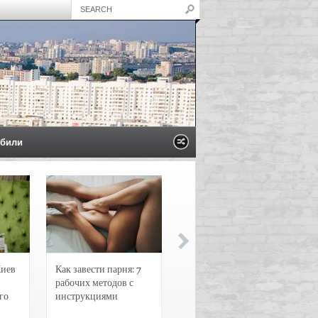
били
Киев
Как завести парня: 7
Новости и
рабочих методов с
чрезвычайные
го
инструкциями
происшествия в
Воронеже