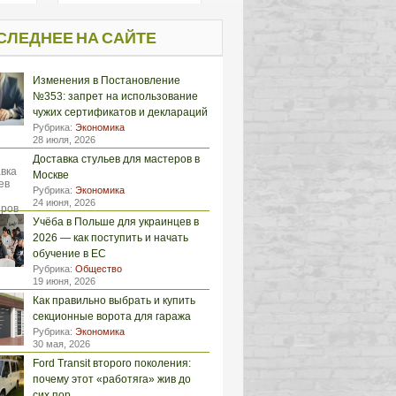
СЛЕДНЕЕ НА САЙТЕ
Изменения в Постановление
№353: запрет на использование
чужих сертификатов и деклараций
Рубрика:
Экономика
28 июля, 2026
Доставка стульев для мастеров в
Москве
Рубрика:
Экономика
24 июня, 2026
Учёба в Польше для украинцев в
2026 — как поступить и начать
обучение в ЕС
Рубрика:
Общество
19 июня, 2026
Как правильно выбрать и купить
секционные ворота для гаража
Рубрика:
Экономика
30 мая, 2026
Ford Transit второго поколения:
почему этот «работяга» жив до
сих пор