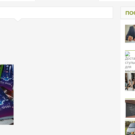
од к защите
ресов клиентов
ПО