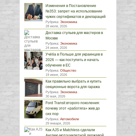
Изменения в Постановление
№353: запрет на использование
чужих сертификатов и деклараций
Рубрика:
Экономика
28 июля, 2026
Доставка стульев для мастеров в
Москве
Рубрика:
Экономика
24 июня, 2026
Учёба в Польше для украинцев в
2026 — как поступить и начать
обучение в ЕС
Рубрика:
Общество
19 июня, 2026
Как правильно выбрать и купить
секционные ворота для гаража
Рубрика:
Экономика
30 мая, 2026
Ford Transit второго поколения:
почему этот «работяга» жив до
сих пор
Рубрика:
Автомобили
29 января, 2026
Как AJS и Matchless сделали
Англию мотоциклетной державой