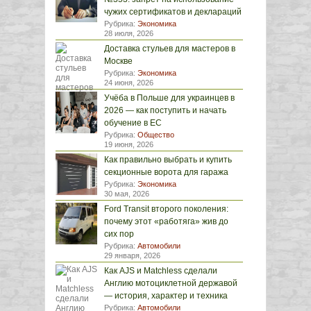
чужих сертификатов и деклараций
Рубрика:
Экономика
28 июля, 2026
Доставка стульев для мастеров в
Москве
Рубрика:
Экономика
24 июня, 2026
Учёба в Польше для украинцев в
2026 — как поступить и начать
обучение в ЕС
Рубрика:
Общество
19 июня, 2026
Как правильно выбрать и купить
секционные ворота для гаража
Рубрика:
Экономика
30 мая, 2026
Ford Transit второго поколения:
почему этот «работяга» жив до
сих пор
Рубрика:
Автомобили
29 января, 2026
Как AJS и Matchless сделали
Англию мотоциклетной державой
— история, характер и техника
Рубрика:
Автомобили