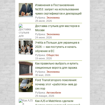
Изменения в Постановление
№353: запрет на использование
чужих сертификатов и деклараций
Рубрика:
Экономика
28 июля, 2026
Доставка стульев для мастеров в
Москве
Рубрика:
Экономика
24 июня, 2026
Учёба в Польше для украинцев в
2026 — как поступить и начать
обучение в ЕС
Рубрика:
Общество
19 июня, 2026
Как правильно выбрать и купить
секционные ворота для гаража
Рубрика:
Экономика
30 мая, 2026
Ford Transit второго поколения:
почему этот «работяга» жив до
сих пор
Рубрика:
Автомобили
29 января, 2026
Как AJS и Matchless сделали