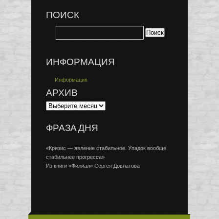
ПОИСК
ИНФОРМАЦИЯ
Информация
АРХИВ
ФРАЗА ДНЯ
«Кризис — явление стабильное. Упадок вообще
стабильнее прогресса»
Из книги «Филиал» Сергея Довлатова