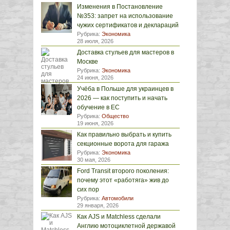
Изменения в Постановление
№353: запрет на использование
чужих сертификатов и деклараций
Рубрика:
Экономика
28 июля, 2026
Доставка стульев для мастеров в
Москве
Рубрика:
Экономика
24 июня, 2026
Учёба в Польше для украинцев в
2026 — как поступить и начать
обучение в ЕС
Рубрика:
Общество
19 июня, 2026
Как правильно выбрать и купить
секционные ворота для гаража
Рубрика:
Экономика
30 мая, 2026
Ford Transit второго поколения:
почему этот «работяга» жив до
сих пор
Рубрика:
Автомобили
29 января, 2026
Как AJS и Matchless сделали
Англию мотоциклетной державой