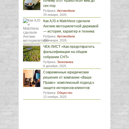
почему этот «работяга» жив до
сих пор
Рубрика:
Автомобили
29 января, 2026
Как AJS и Matchless сделали
Англию мотоциклетной державой
— история, характер и техника
Рубрика:
Автомобили
29 января, 2026
ЧЕК-ЛИСТ «Как предотвратить
фальсификации на общем
собрании СНТ»
Рубрика:
Экономика
8 декабря, 2025
Современные юридические
решения от компании «Ваше
Право»: комплексный подход к
защите интересов клиентов
Рубрика:
Общество
13 ноября, 2025