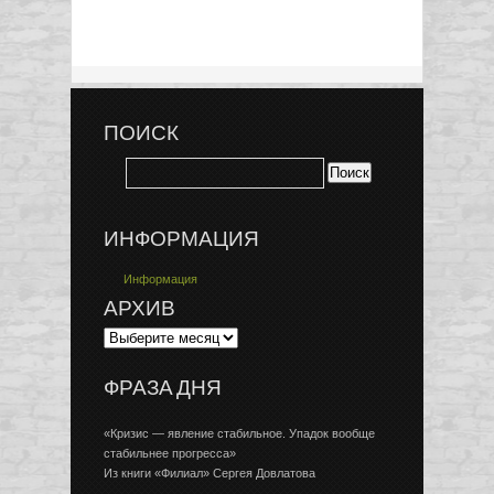
ПОИСК
ИНФОРМАЦИЯ
Информация
АРХИВ
ФРАЗА ДНЯ
«Кризис — явление стабильное. Упадок вообще
стабильнее прогресса»
Из книги «Филиал» Сергея Довлатова