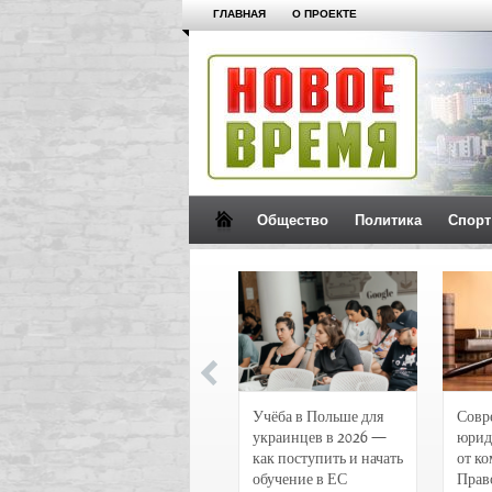
ГЛАВНАЯ
О ПРОЕКТЕ
Общество
Политика
Спорт
Новости и
Учёба в Польше для
Совр
чрезвычайные
украинцев в 2026 —
юрид
происшествия в
как поступить и начать
от к
Воронеже
обучение в ЕС
Прав