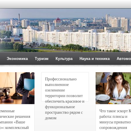
Экономика
Туризм
Культура
Наука и техника
Автомо
Профессионально
выполненное
озеленение
территории позволит
обеспечить красивое и
функциональное
еменные
Что такое эскорт 
пространство рядом с
ические решения
работа: плюсы и
домом
омпании «Ваше
минусы приватно
о»: комплексный
сопровождения