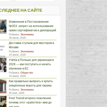
СЛЕДНЕЕ НА САЙТЕ
Изменения в Постановление
№353: запрет на использование
чужих сертификатов и деклараций
Рубрика:
Экономика
28 июля, 2026
Доставка стульев для мастеров в
Москве
Рубрика:
Экономика
24 июня, 2026
Учёба в Польше для украинцев в
2026 — как поступить и начать
обучение в ЕС
Рубрика:
Общество
19 июня, 2026
Как правильно выбрать и купить
секционные ворота для гаража
Рубрика:
Экономика
30 мая, 2026
Ford Transit второго поколения:
почему этот «работяга» жив до
сих пор