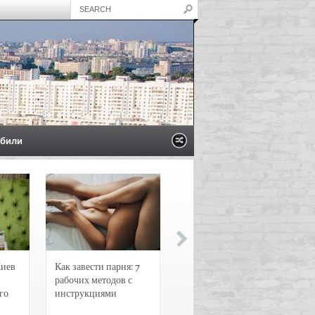
били
Киев
Как завести парня: 7
Новости и
рабочих методов с
чрезвычайные
го
инструкциями
происшествия в
Воронеже