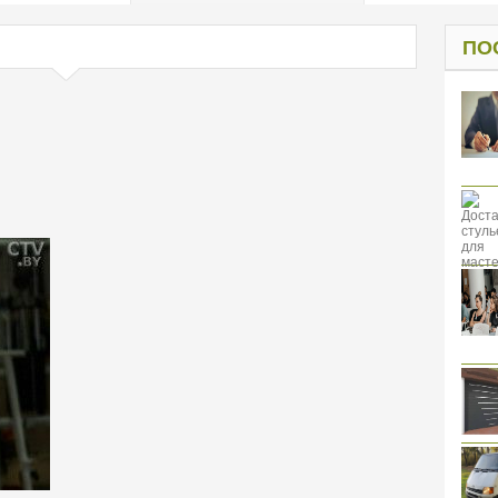
од к защите
ресов клиентов
ПО