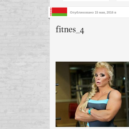
подх
инте
Опубликовано
15 мая, 2016
в
fitnes_4