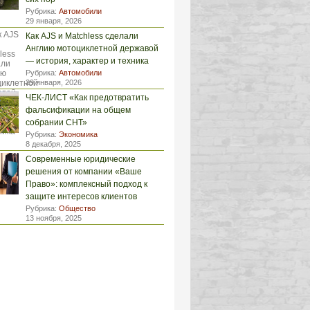
Рубрика:
Автомобили
29 января, 2026
Как AJS и Matchless сделали
Англию мотоциклетной державой
— история, характер и техника
Рубрика:
Автомобили
29 января, 2026
ЧЕК-ЛИСТ «Как предотвратить
фальсификации на общем
собрании СНТ»
Рубрика:
Экономика
8 декабря, 2025
Современные юридические
решения от компании «Ваше
Право»: комплексный подход к
защите интересов клиентов
Рубрика:
Общество
13 ноября, 2025