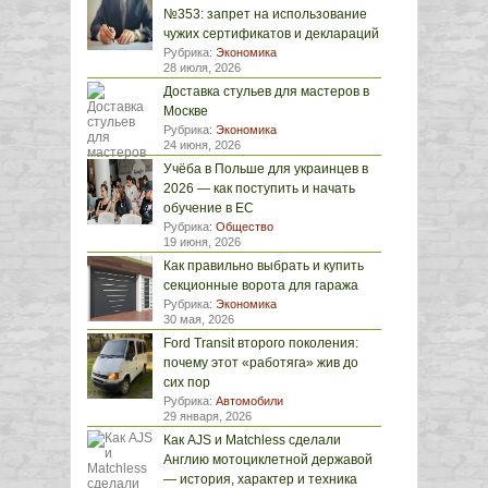
№353: запрет на использование
чужих сертификатов и деклараций
Рубрика:
Экономика
28 июля, 2026
Доставка стульев для мастеров в
Москве
Рубрика:
Экономика
24 июня, 2026
Учёба в Польше для украинцев в
2026 — как поступить и начать
обучение в ЕС
Рубрика:
Общество
19 июня, 2026
Как правильно выбрать и купить
секционные ворота для гаража
Рубрика:
Экономика
30 мая, 2026
Ford Transit второго поколения:
почему этот «работяга» жив до
сих пор
Рубрика:
Автомобили
29 января, 2026
Как AJS и Matchless сделали
Англию мотоциклетной державой
— история, характер и техника