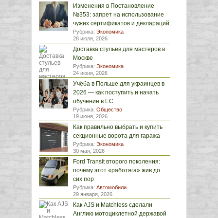
Изменения в Постановление
№353: запрет на использование
чужих сертификатов и деклараций
Рубрика:
Экономика
28 июля, 2026
Доставка стульев для мастеров в
Москве
Рубрика:
Экономика
24 июня, 2026
Учёба в Польше для украинцев в
2026 — как поступить и начать
обучение в ЕС
Рубрика:
Общество
19 июня, 2026
Как правильно выбрать и купить
секционные ворота для гаража
Рубрика:
Экономика
30 мая, 2026
Ford Transit второго поколения:
почему этот «работяга» жив до
сих пор
Рубрика:
Автомобили
29 января, 2026
Как AJS и Matchless сделали
Англию мотоциклетной державой