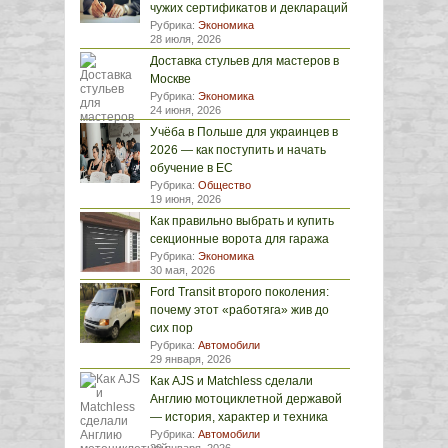
чужих сертификатов и деклараций
Рубрика:
Экономика
28 июля, 2026
Доставка стульев для мастеров в
Москве
Рубрика:
Экономика
24 июня, 2026
Учёба в Польше для украинцев в
2026 — как поступить и начать
обучение в ЕС
Рубрика:
Общество
19 июня, 2026
Как правильно выбрать и купить
секционные ворота для гаража
Рубрика:
Экономика
30 мая, 2026
Ford Transit второго поколения:
почему этот «работяга» жив до
сих пор
Рубрика:
Автомобили
29 января, 2026
Как AJS и Matchless сделали
Англию мотоциклетной державой
— история, характер и техника
Рубрика:
Автомобили