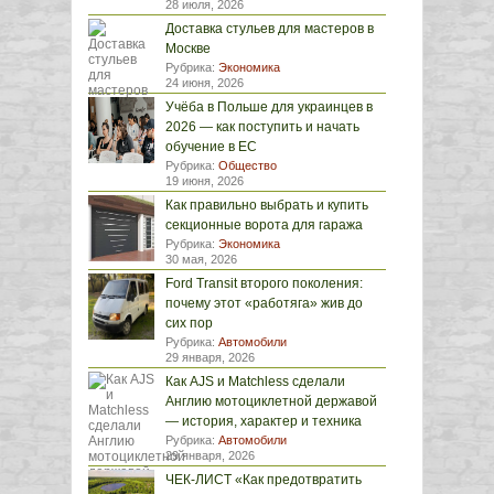
28 июля, 2026
Доставка стульев для мастеров в
Москве
Рубрика:
Экономика
24 июня, 2026
Учёба в Польше для украинцев в
2026 — как поступить и начать
обучение в ЕС
Рубрика:
Общество
19 июня, 2026
Как правильно выбрать и купить
секционные ворота для гаража
Рубрика:
Экономика
30 мая, 2026
Ford Transit второго поколения:
почему этот «работяга» жив до
сих пор
Рубрика:
Автомобили
29 января, 2026
Как AJS и Matchless сделали
Англию мотоциклетной державой
— история, характер и техника
Рубрика:
Автомобили
29 января, 2026
ЧЕК-ЛИСТ «Как предотвратить