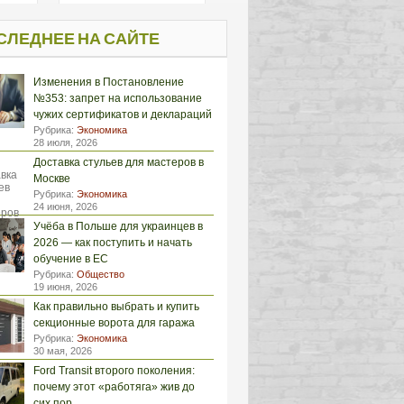
СЛЕДНЕЕ НА САЙТЕ
Изменения в Постановление
№353: запрет на использование
чужих сертификатов и деклараций
Рубрика:
Экономика
28 июля, 2026
Доставка стульев для мастеров в
Москве
Рубрика:
Экономика
24 июня, 2026
Учёба в Польше для украинцев в
2026 — как поступить и начать
обучение в ЕС
Рубрика:
Общество
19 июня, 2026
Как правильно выбрать и купить
секционные ворота для гаража
Рубрика:
Экономика
30 мая, 2026
Ford Transit второго поколения:
почему этот «работяга» жив до
сих пор