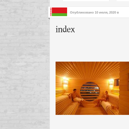
подх
инте
Опубликовано
10 июля, 2020
в
index