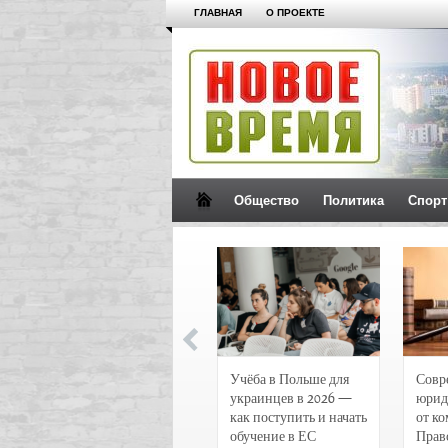
ГЛАВНАЯ
О ПРОЕКТЕ
Общество
Политика
Спорт
Новости и
Учёба в Польше для
Совр
чрезвычайные
украинцев в 2026 —
юрид
происшествия в
как поступить и начать
от к
Воронеже
обучение в ЕС
Прав