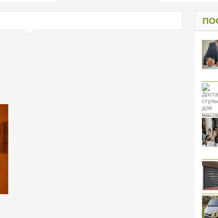
од к защите
ресов клиентов
ПО