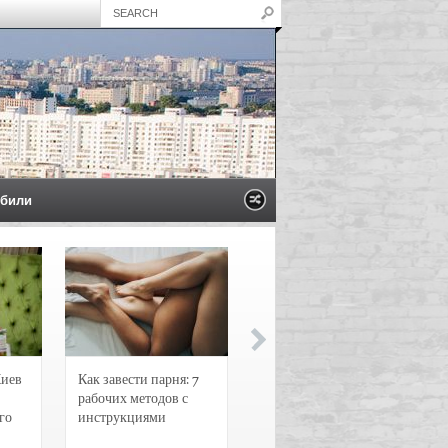
били
Киев
Как завести парня: 7
Новости и
рабочих методов с
чрезвычайные
го
инструкциями
происшествия в
Воронеже