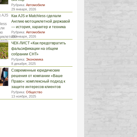
Рубрика:
Автомобили
29 января, 2026
Как AJS и Matchless сделали
Англию мотоциклетной державой
— история, характер и техника
Рубрика:
Автомобили
29 января, 2026
ЧЕК-ЛИСТ «Как предотвратить
фальсификации на общем
собрании СНТ»
Рубрика:
Экономика
8 декабря, 2025
Современные юридические
решения от компании «Ваше
Право»: комплексный подход к
защите интересов клиентов
Рубрика:
Общество
13 ноября, 2025