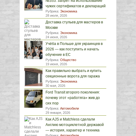
№353: запрет на использование
чужих сертификатов и деклараций
Рубрика:
Экономика
28 июля, 2026
Доставка стульев для мастеров в
Москве
Рубрика:
Экономика
24 июня, 2026
Учёба в Польше для украинцев в
2026 — как поступить и начать
обучение в ЕС
Рубрика:
Общество
19 июня, 2026
Как правильно выбрать и купить
секционные ворота для гаража
Рубрика:
Экономика
30 мая, 2026
Ford Transit второго поколения:
почему этот «работяга» жив до
сих пор
Рубрика:
Автомобили
29 января, 2026
Как AJS и Matchless сделали
Англию мотоциклетной державой
— история, характер и техника
Рубрика:
Автомобили