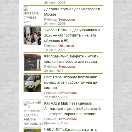
28 июля, 2026
Доставка стульев для мастеров в
Москве
Рубрика:
Экономика
24 июня, 2026
Учёба в Польше для украинцев в
2026 — как поступить и начать
обучение в ЕС
Рубрика:
Общество
19 июня, 2026
Как правильно выбрать и купить
секционные ворота для гаража
Рубрика:
Экономика
30 мая, 2026
Ford Transit второго поколения:
почему этот «работяга» жив до
сих пор
Рубрика:
Автомобили
29 января, 2026
Как AJS и Matchless сделали
Англию мотоциклетной державой
— история, характер и техника
Рубрика:
Автомобили
29 января, 2026
ЧЕК-ЛИСТ «Как предотвратить