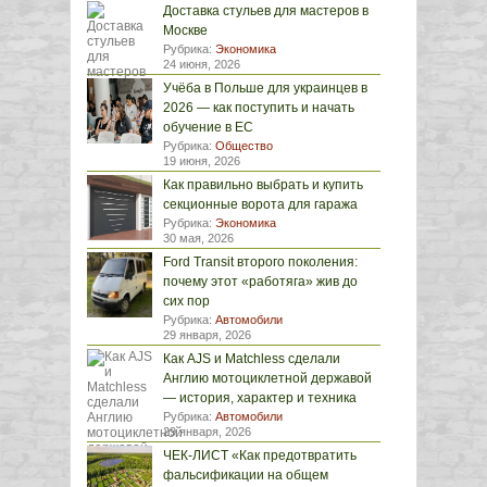
Доставка стульев для мастеров в
Москве
Рубрика:
Экономика
24 июня, 2026
Учёба в Польше для украинцев в
2026 — как поступить и начать
обучение в ЕС
Рубрика:
Общество
19 июня, 2026
Как правильно выбрать и купить
секционные ворота для гаража
Рубрика:
Экономика
30 мая, 2026
Ford Transit второго поколения:
почему этот «работяга» жив до
сих пор
Рубрика:
Автомобили
29 января, 2026
Как AJS и Matchless сделали
Англию мотоциклетной державой
— история, характер и техника
Рубрика:
Автомобили
29 января, 2026
ЧЕК-ЛИСТ «Как предотвратить
фальсификации на общем