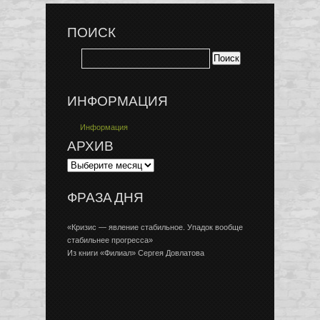
ПОИСК
ИНФОРМАЦИЯ
Информация
АРХИВ
ФРАЗА ДНЯ
«Кризис — явление стабильное. Упадок вообще
стабильнее прогресса»
Из книги «Филиал» Сергея Довлатова