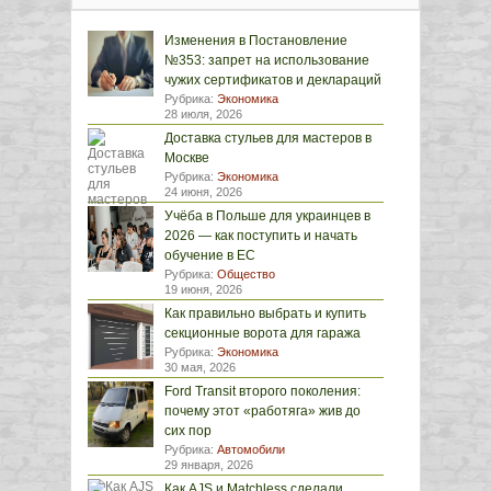
Изменения в Постановление
№353: запрет на использование
чужих сертификатов и деклараций
Рубрика:
Экономика
28 июля, 2026
Доставка стульев для мастеров в
Москве
Рубрика:
Экономика
24 июня, 2026
Учёба в Польше для украинцев в
2026 — как поступить и начать
обучение в ЕС
Рубрика:
Общество
19 июня, 2026
Как правильно выбрать и купить
секционные ворота для гаража
Рубрика:
Экономика
30 мая, 2026
Ford Transit второго поколения:
почему этот «работяга» жив до
сих пор
Рубрика:
Автомобили
29 января, 2026
Как AJS и Matchless сделали