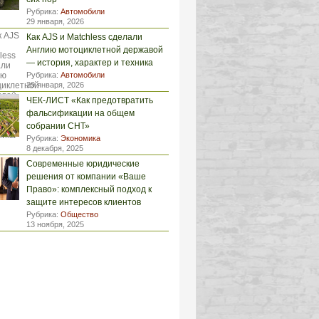
Рубрика:
Автомобили
29 января, 2026
Как AJS и Matchless сделали
Англию мотоциклетной державой
— история, характер и техника
Рубрика:
Автомобили
29 января, 2026
ЧЕК-ЛИСТ «Как предотвратить
фальсификации на общем
собрании СНТ»
Рубрика:
Экономика
8 декабря, 2025
Современные юридические
решения от компании «Ваше
Право»: комплексный подход к
защите интересов клиентов
Рубрика:
Общество
13 ноября, 2025