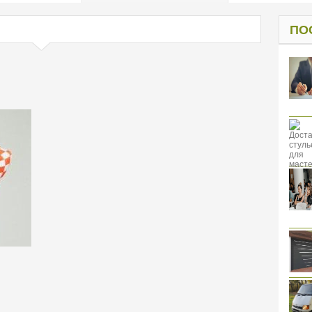
од к защите
ресов клиентов
ПО