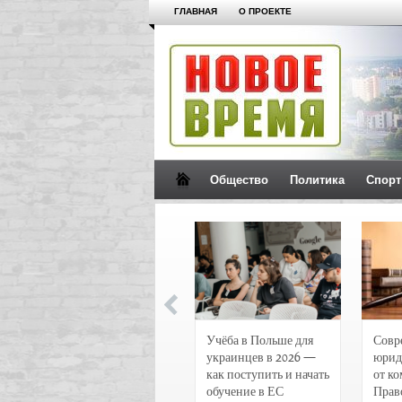
ГЛАВНАЯ
О ПРОЕКТЕ
Общество
Политика
Спорт
Новости и
Учёба в Польше для
Совр
чрезвычайные
украинцев в 2026 —
юрид
происшествия в
как поступить и начать
от к
Воронеже
обучение в ЕС
Прав