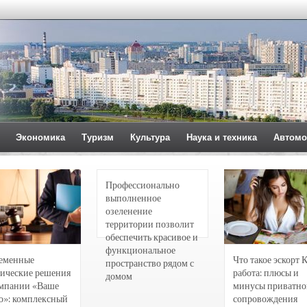
Экономика
Туризм
Культура
Наука и техника
Автомо
Профессионально
выполненное
озеленение
территории позволит
обеспечить красивое и
функциональное
еменные
Что такое эскорт 
пространство рядом с
ические решения
работа: плюсы и
домом
омпании «Ваше
минусы приватно
о»: комплексный
сопровождения