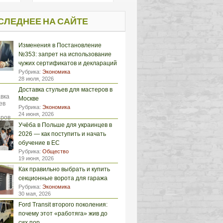
СЛЕДНЕЕ НА САЙТЕ
Изменения в Постановление
№353: запрет на использование
чужих сертификатов и деклараций
Рубрика:
Экономика
28 июля, 2026
Доставка стульев для мастеров в
Москве
Рубрика:
Экономика
24 июня, 2026
Учёба в Польше для украинцев в
2026 — как поступить и начать
обучение в ЕС
Рубрика:
Общество
19 июня, 2026
Как правильно выбрать и купить
секционные ворота для гаража
Рубрика:
Экономика
30 мая, 2026
Ford Transit второго поколения:
почему этот «работяга» жив до
сих пор