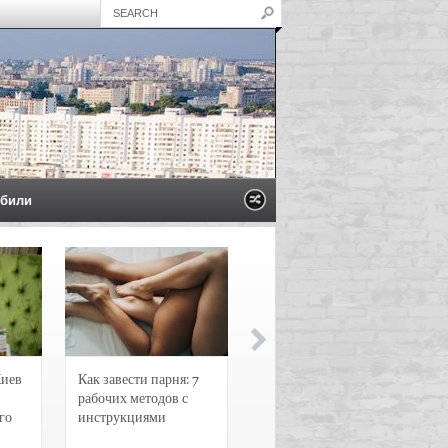
били
Киев
Как завести парня: 7
Новости и
рабочих методов с
чрезвычайные
го
инструкциями
происшествия в
Воронеже