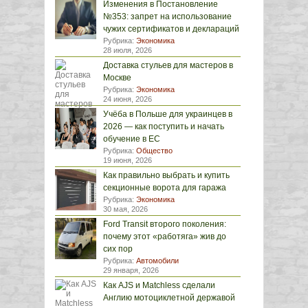
Изменения в Постановление
№353: запрет на использование
чужих сертификатов и деклараций
Рубрика:
Экономика
28 июля, 2026
Доставка стульев для мастеров в
Москве
Рубрика:
Экономика
24 июня, 2026
Учёба в Польше для украинцев в
2026 — как поступить и начать
обучение в ЕС
Рубрика:
Общество
19 июня, 2026
Как правильно выбрать и купить
секционные ворота для гаража
Рубрика:
Экономика
30 мая, 2026
Ford Transit второго поколения:
почему этот «работяга» жив до
сих пор
Рубрика:
Автомобили
29 января, 2026
Как AJS и Matchless сделали
Англию мотоциклетной державой