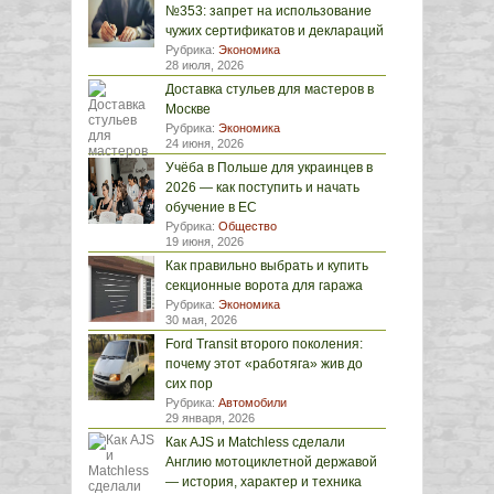
№353: запрет на использование
чужих сертификатов и деклараций
Рубрика:
Экономика
28 июля, 2026
Доставка стульев для мастеров в
Москве
Рубрика:
Экономика
24 июня, 2026
Учёба в Польше для украинцев в
2026 — как поступить и начать
обучение в ЕС
Рубрика:
Общество
19 июня, 2026
Как правильно выбрать и купить
секционные ворота для гаража
Рубрика:
Экономика
30 мая, 2026
Ford Transit второго поколения:
почему этот «работяга» жив до
сих пор
Рубрика:
Автомобили
29 января, 2026
Как AJS и Matchless сделали
Англию мотоциклетной державой
— история, характер и техника