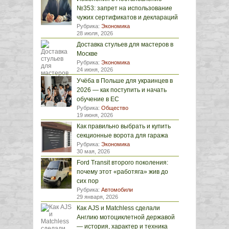
№353: запрет на использование
чужих сертификатов и деклараций
Рубрика:
Экономика
28 июля, 2026
Доставка стульев для мастеров в
Москве
Рубрика:
Экономика
24 июня, 2026
Учёба в Польше для украинцев в
2026 — как поступить и начать
обучение в ЕС
Рубрика:
Общество
19 июня, 2026
Как правильно выбрать и купить
секционные ворота для гаража
Рубрика:
Экономика
30 мая, 2026
Ford Transit второго поколения:
почему этот «работяга» жив до
сих пор
Рубрика:
Автомобили
29 января, 2026
Как AJS и Matchless сделали
Англию мотоциклетной державой
— история, характер и техника