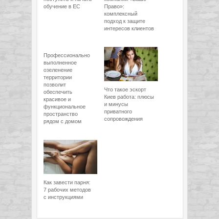
обучение в ЕС
Право»:
комплексный
подход к защите
интересов клиентов
Профессионально
выполненное
озеленение
территории
позволит
Что такое эскорт
обеспечить
Киев работа: плюсы
красивое и
и минусы
функциональное
приватного
пространство
сопровождения
рядом с домом
Как завести парня:
7 рабочих методов
с инструкциями