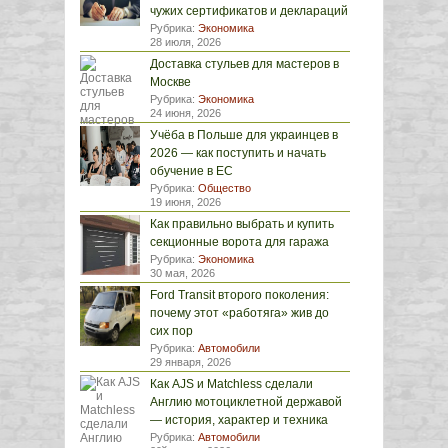
чужих сертификатов и деклараций
Рубрика:
Экономика
28 июля, 2026
Доставка стульев для мастеров в
Москве
Рубрика:
Экономика
24 июня, 2026
Учёба в Польше для украинцев в
2026 — как поступить и начать
обучение в ЕС
Рубрика:
Общество
19 июня, 2026
Как правильно выбрать и купить
секционные ворота для гаража
Рубрика:
Экономика
30 мая, 2026
Ford Transit второго поколения:
почему этот «работяга» жив до
сих пор
Рубрика:
Автомобили
29 января, 2026
Как AJS и Matchless сделали
Англию мотоциклетной державой
— история, характер и техника
Рубрика:
Автомобили