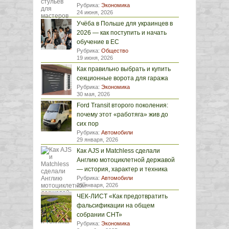
Рубрика:
Экономика
24 июня, 2026
Учёба в Польше для украинцев в
2026 — как поступить и начать
обучение в ЕС
Рубрика:
Общество
19 июня, 2026
Как правильно выбрать и купить
секционные ворота для гаража
Рубрика:
Экономика
30 мая, 2026
Ford Transit второго поколения:
почему этот «работяга» жив до
сих пор
Рубрика:
Автомобили
29 января, 2026
Как AJS и Matchless сделали
Англию мотоциклетной державой
— история, характер и техника
Рубрика:
Автомобили
29 января, 2026
ЧЕК-ЛИСТ «Как предотвратить
фальсификации на общем
собрании СНТ»
Рубрика:
Экономика