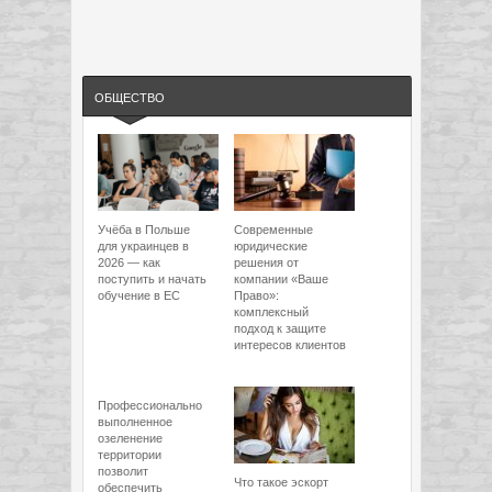
ОБЩЕСТВО
Учёба в Польше
Современные
для украинцев в
юридические
2026 — как
решения от
поступить и начать
компании «Ваше
обучение в ЕС
Право»:
комплексный
подход к защите
интересов клиентов
Профессионально
выполненное
озеленение
территории
позволит
Что такое эскорт
обеспечить