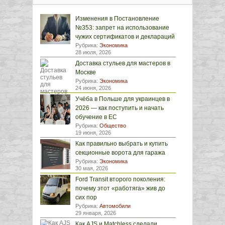
Изменения в Постановление
№353: запрет на использование
чужих сертификатов и деклараций
Рубрика:
Экономика
28 июля, 2026
Доставка стульев для мастеров в
Москве
Рубрика:
Экономика
24 июня, 2026
Учёба в Польше для украинцев в
2026 — как поступить и начать
обучение в ЕС
Рубрика:
Общество
19 июня, 2026
Как правильно выбрать и купить
секционные ворота для гаража
Рубрика:
Экономика
30 мая, 2026
Ford Transit второго поколения:
почему этот «работяга» жив до
сих пор
Рубрика:
Автомобили
29 января, 2026
Как AJS и Matchless сделали