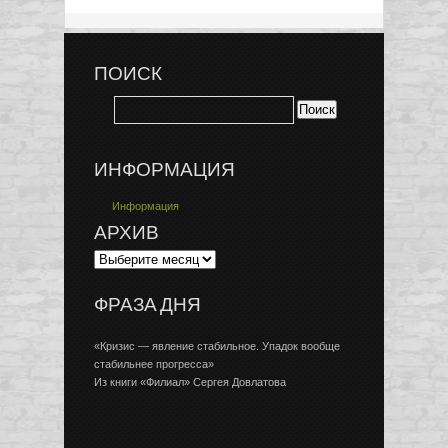
ПОИСК
ИНФОРМАЦИЯ
Информация
АРХИВ
ФРАЗА ДНЯ
«Кризис — явление стабильное. Упадок вообще
стабильнее прогресса»
Из книги «Филиал» Сергея Довлатова