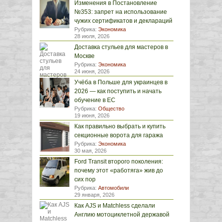
Изменения в Постановление
№353: запрет на использование
чужих сертификатов и деклараций
Рубрика:
Экономика
28 июля, 2026
Доставка стульев для мастеров в
Москве
Рубрика:
Экономика
24 июня, 2026
Учёба в Польше для украинцев в
2026 — как поступить и начать
обучение в ЕС
Рубрика:
Общество
19 июня, 2026
Как правильно выбрать и купить
секционные ворота для гаража
Рубрика:
Экономика
30 мая, 2026
Ford Transit второго поколения:
почему этот «работяга» жив до
сих пор
Рубрика:
Автомобили
29 января, 2026
Как AJS и Matchless сделали
Англию мотоциклетной державой