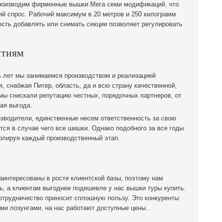
оизводим фирменные вышки Мега семи модификаций, что
 спрос. Рабочий максимум в 20 метров и 250 килограмм
ость добавлять или снимать секции позволяет регулировать
нтиям
 лет мы занимаемся производством и реализацией
, снабжая Питер, область, да и всю страну качественной,
мы снискали репутацию честных, порядочных партнеров, от
ая выгода.
зводители, единственные несем ответственность за свою
ся в случае чего все шишки. Однако подобного за все годы
ролируя каждый производственный этап.
аинтересованы в росте клиентской базы, поэтому нам
, а клиентам выгоднее подешевле у нас вышки туры купить.
отрудничество приносит сплошную пользу. Это конкуренты
ми лозунгами, на нас работают доступные цены.