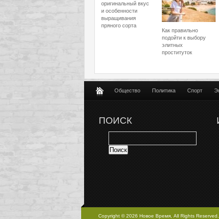
оригинальный вкус
и особенности
выращивания
пряного сорта
Как правильно
подойти к выбору
элитных
проституток
Общество
Политика
Спорт
Э
ПОИСК
Copyright © 2026 Новое Время, All Rights Reserved.