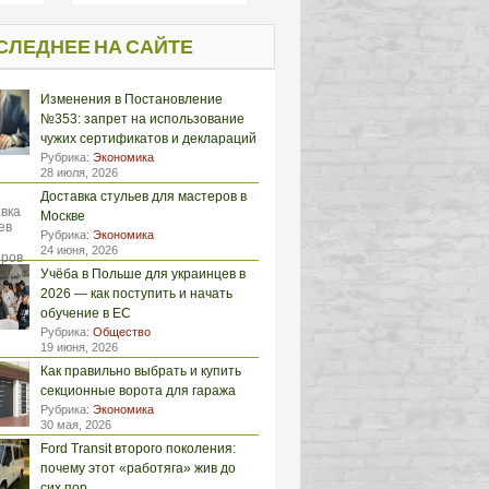
СЛЕДНЕЕ НА САЙТЕ
Изменения в Постановление
№353: запрет на использование
чужих сертификатов и деклараций
Рубрика:
Экономика
28 июля, 2026
Доставка стульев для мастеров в
Москве
Рубрика:
Экономика
24 июня, 2026
Учёба в Польше для украинцев в
2026 — как поступить и начать
обучение в ЕС
Рубрика:
Общество
19 июня, 2026
Как правильно выбрать и купить
секционные ворота для гаража
Рубрика:
Экономика
30 мая, 2026
Ford Transit второго поколения:
почему этот «работяга» жив до
сих пор