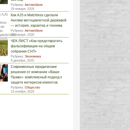
Рубрика:
Автомобили
29 января, 2026
Как AJS и Matchless сделали
Англию мотоциклетной державой
— история, характер и техника
Рубрика:
Автомобили
29 января, 2026
ЧЕК-ЛИСТ «Как предотвратить
фальсификации на общем
собрании СНТ»
Рубрика:
Экономика
8 декабря, 2025
Современные юридические
решения от компании «Ваше
Право»: комплексный подход к
защите интересов клиентов
Рубрика:
Общество
13 ноября, 2025