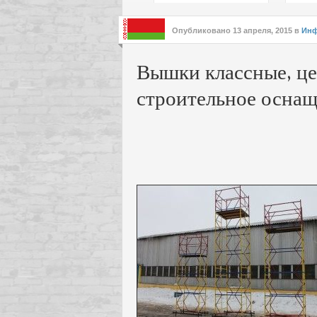
подх
инте
Опубликовано
13 апреля, 2015
в
Инф
Вышки классные, це
строительное оснащ