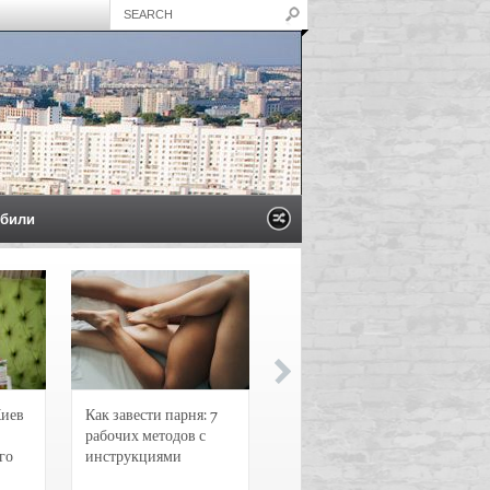
били
Киев
Как завести парня: 7
Новости и
рабочих методов с
чрезвычайные
го
инструкциями
происшествия в
Воронеже