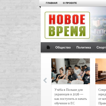
ГЛАВНАЯ
О ПРОЕКТЕ
Общество
Политика
Спорт
Новости и
Учёба в Польше для
Совр
чрезвычайные
украинцев в 2026 —
юрид
происшествия в
как поступить и начать
от к
Воронеже
обучение в ЕС
Прав