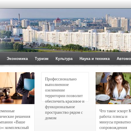
Экономика
Туризм
Культура
Наука и техника
Автомо
Профессионально
выполненное
озеленение
территории позволит
обеспечить красивое и
функциональное
еменные
Что такое эскорт 
пространство рядом с
ические решения
работа: плюсы и
домом
омпании «Ваше
минусы приватно
о»: комплексный
сопровождения