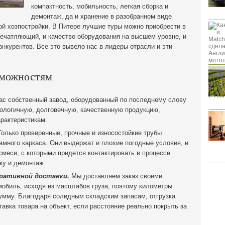
компактность, мобильность, легкая сборка и
демонтаж, да и хранение в разобранном виде
ой хозпостройки. В Питере лучшие туры можно приобрести в
печатляющий, и качество оборудования на высшем уровне, и
онкурентов. Все это вывело нас в лидеры отрасли и эти
зможностям
ас собственный завод, оборудованный по последнему слову
ологичную, долговечную, качественную продукцию,
рактеристикам.
олько проверенные, прочные и износостойкие трубы
амного каркаса. Они выдержат и плохие погодные условия, и
меси, с которыми придется контактировать в процессе
ку и демонтаж.
ративной доставки.
Мы доставляем заказ своими
обиль, исходя из масштабов груза, поэтому километры
умму. Благодаря солидным складским запасам, отгрузка
тавка товара на объект, если расстояние реально покрыть за