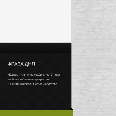
ФРАЗА ДНЯ
«Кризис — явление стабильное. Упадок
вообще стабильнее прогресса»
Из книги «Филиал» Сергея Довлатова