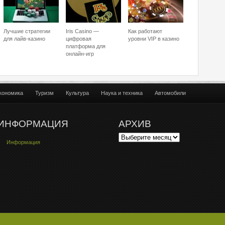
Лучшие стратегии
Iris Casino —
Как работают
для лайв-казино
цифровая
уровни VIP в казино
платформа для
онлайн-игр
кономика
Туризм
Культура
Наука и техника
Автомобили
ИНФОРМАЦИЯ
АРХИВ
Информация